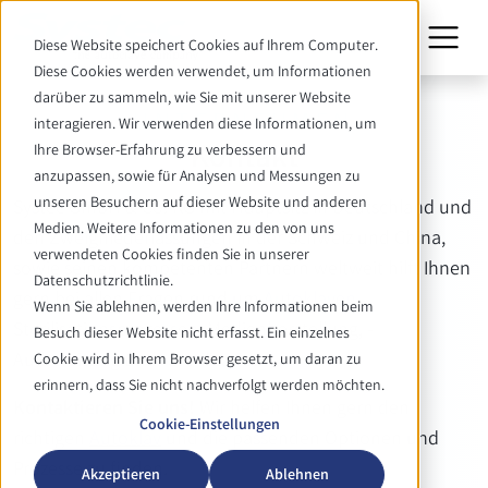
Diese Website speichert Cookies auf Ihrem Computer.
Diese Cookies werden verwendet, um Informationen
darüber zu sammeln, wie Sie mit unserer Website
UNTERNEHMEN
interagieren. Wir verwenden diese Informationen, um
Kontakt
Ihre Browser-Erfahrung zu verbessern und
anzupassen, sowie für Analysen und Messungen zu
unseren Besuchern auf dieser Website und anderen
Systec GmbH & Co. KG mit Hauptsitz in Deutschland und
Medien. Weitere Informationen zu den von uns
den Zweigniederlassungen in der Schweiz und China,
verwendeten Cookies finden Sie in unserer
sowie seinen kompetenten Partnern weltweit hilft Ihnen
Datenschutzrichtlinie.
gern bei allen Fragen rund um
Autoklaven
,
Wenn Sie ablehnen, werden Ihre Informationen beim
Sterilisationsprozessen, Medienherstellung, -
Besuch dieser Website nicht erfasst. Ein einzelnes
Aufbereitung und -Sterilisation.
Cookie wird in Ihrem Browser gesetzt, um daran zu
erinnern, dass Sie nicht nachverfolgt werden möchten.
Kontaktieren Sie uns!
Wir helfen Ihnen gern den
Cookie-Einstellungen
richtigen
Autoklav
und die passenden Optionen und
Prozesse zu finden.
Akzeptieren
Ablehnen