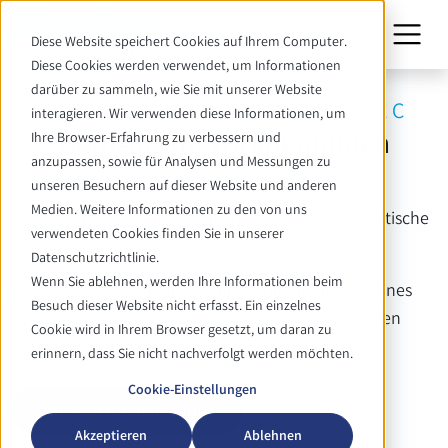
Diese Website speichert Cookies auf Ihrem Computer.
Diese Cookies werden verwendet, um Informationen
darüber zu sammeln, wie Sie mit unserer Website
IHRE KARRIERE BEI SYSTEC
interagieren. Wir verwenden diese Informationen, um
Gemeinsam vorankommen
Ihre Browser-Erfahrung zu verbessern und
anzupassen, sowie für Analysen und Messungen zu
unseren Besuchern auf dieser Website und anderen
Bei uns arbeiten Fachkräfte eng zusammen,
Medien. Weitere Informationen zu den von uns
übernehmen Verantwortung und entwickeln praktische
verwendeten Cookies finden Sie in unserer
Lösungen.
Datenschutzrichtlinie.
Wenn Sie ablehnen, werden Ihre Informationen beim
Wer langfristig mitdenken, mitgestalten und Teil eines
Besuch dieser Website nicht erfasst. Ein einzelnes
verlässlichen Teams werden möchte, findet hier den
Cookie wird in Ihrem Browser gesetzt, um daran zu
passenden Einstieg.
erinnern, dass Sie nicht nachverfolgt werden möchten.
Cookie-Einstellungen
Zu den offenen Jobs
Akzeptieren
Ablehnen