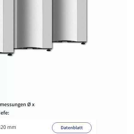
messungen Ø x
iefe:
 320 mm
Datenblatt