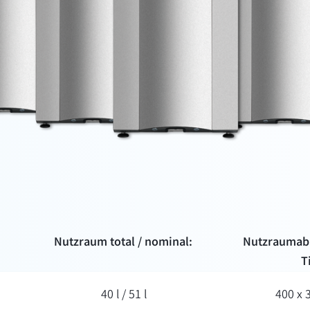
Nutzraum total / nominal:
Nutzraum­ab
T
40 l / 51 l
400 x