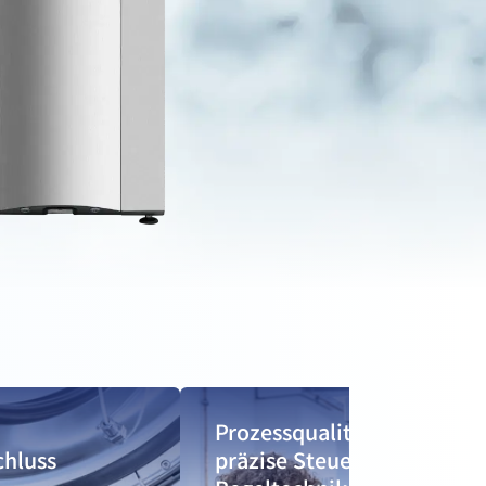
Prozessqualität durch
chluss
präzise Steuer- und