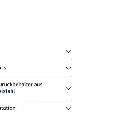
uss
Druckbehälter aus
lstahl
tation