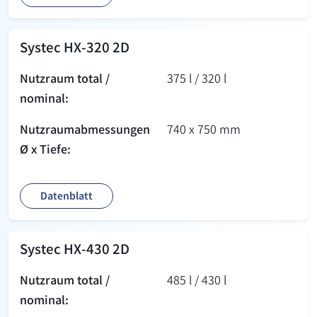
Systec HX-320 2D
Nutzraum total /
375 l / 320 l
nominal:
Nutzraum­abmessungen
740 x 750 mm
Ø x Tiefe:
Datenblatt
Systec HX-430 2D
Nutzraum total /
485 l / 430 l
nominal: