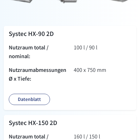
Systec HX-90 2D
Nutzraum total /
100 l / 90 l
nominal:
Nutzraum­abmessungen
400 x 750 mm
Ø x Tiefe:
Datenblatt
Systec HX-150 2D
Nutzraum total /
160 l / 150 l