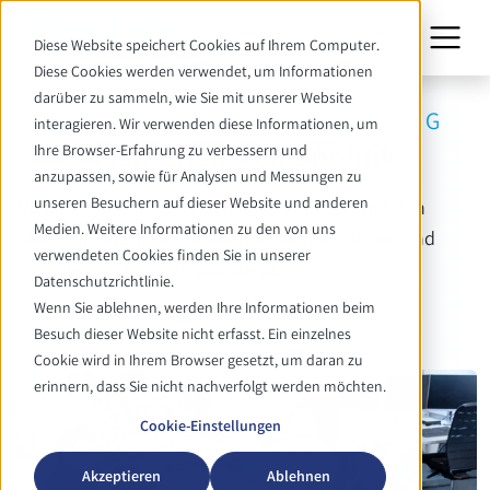
Diese Website speichert Cookies auf Ihrem Computer.
Diese Cookies werden verwendet, um Informationen
darüber zu sammeln, wie Sie mit unserer Website
WERTE & VERANTWORTUNG
interagieren. Wir verwenden diese Informationen, um
Menschen­rechts­politik
Ihre Browser-Erfahrung zu verbessern und
anzupassen, sowie für Analysen und Messungen zu
unseren Besuchern auf dieser Website und anderen
Wir handeln jederzeit in Übereinstimmung mit den
Medien. Weitere Informationen zu den von uns
gängigen, international anerkannten ethischen und
verwendeten Cookies finden Sie in unserer
menschenrechtlichen Standards.
Datenschutzrichtlinie.
Wenn Sie ablehnen, werden Ihre Informationen beim
Besuch dieser Website nicht erfasst. Ein einzelnes
Cookie wird in Ihrem Browser gesetzt, um daran zu
erinnern, dass Sie nicht nachverfolgt werden möchten.
Cookie-Einstellungen
Akzeptieren
Ablehnen