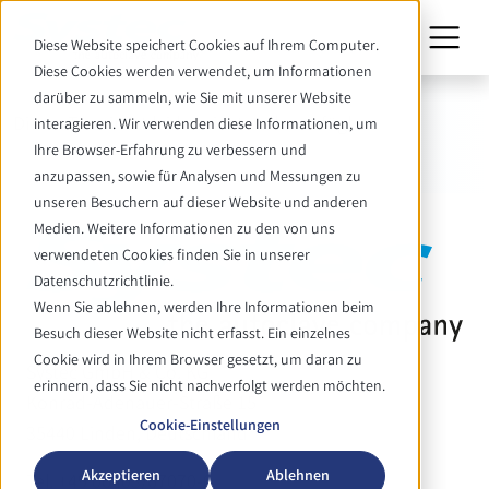
Diese Website speichert Cookies auf Ihrem Computer.
Diese Cookies werden verwendet, um Informationen
darüber zu sammeln, wie Sie mit unserer Website
Dieser Termin ist leider nicht mehr verfügbar.
interagieren. Wir verwenden diese Informationen, um
Ihre Browser-Erfahrung zu verbessern und
anzupassen, sowie für Analysen und Messungen zu
unseren Besuchern auf dieser Website und anderen
Medien. Weitere Informationen zu den von uns
verwendeten Cookies finden Sie in unserer
Datenschutzrichtlinie.
Wenn Sie ablehnen, werden Ihre Informationen beim
Besuch dieser Website nicht erfasst. Ein einzelnes
Cookie wird in Ihrem Browser gesetzt, um daran zu
Systec GmbH & Co. KG
erinnern, dass Sie nicht nachverfolgt werden möchten.
Konrad-Adenauer-Straße 15
Cookie-Einstellungen
35440 Linden, Deutschland
Akzeptieren
Ablehnen
Tel. +49 06403/67070-0