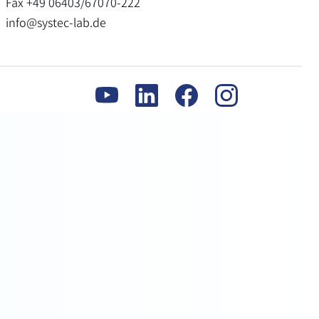
Fax +49 06403/67070-222
info@systec-lab.de