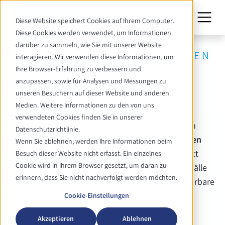
Diese Website speichert Cookies auf Ihrem Computer.
Diese Cookies werden verwendet, um Informationen
darüber zu sammeln, wie Sie mit unserer Website
ANWENDUNGSMÖGLICHKEITEN
interagieren. Wir verwenden diese Informationen, um
VON SYSTEC AUTOKLAVEN
Ihre Browser-Erfahrung zu verbessern und
Sterilisation von Abfällen in
anzupassen, sowie für Analysen und Messungen zu
unseren Besuchern auf dieser Website und anderen
Beuteln
Medien. Weitere Informationen zu den von uns
verwendeten Cookies finden Sie in unserer
Wie bei der Sterilisation von Festkörpern enthalten
Datenschutzrichtlinie.
Abfälle in
Vernichtungsbeuteln
oder
geschlossenen
Wenn Sie ablehnen, werden Ihre Informationen beim
Behältern
häufig Luftpolster, die den Dampfeintritt
Besuch dieser Website nicht erfasst. Ein einzelnes
Cookie wird in Ihrem Browser gesetzt, um daran zu
verhindern. Daher ist es wichtig, dass die Laborabfälle
erinnern, dass Sie nicht nachverfolgt werden möchten.
vollständig durchdrungen werden, um eine validierbare
Sterilisation zu gewährleisten.
Cookie-Einstellungen
Akzeptieren
Ablehnen